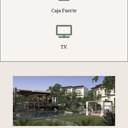
Caja Fuerte

T.V.