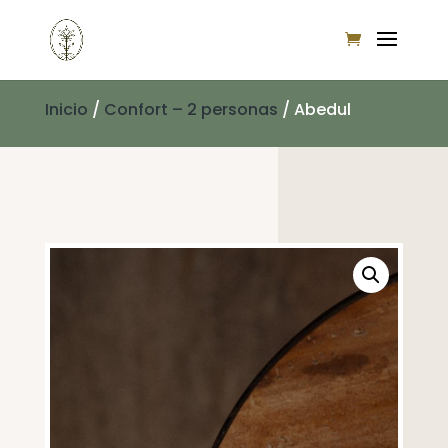
Inicio
/
Confort – 2 personas
/ Abedul