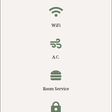

WiFi

A.C.

Room Service
