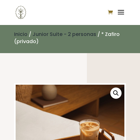
Inicio
/
Junior Suite - 2 personas
/ * Zafiro
(privado)