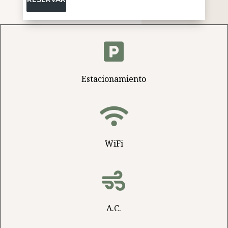

Estacionamiento

WiFi

A.C.