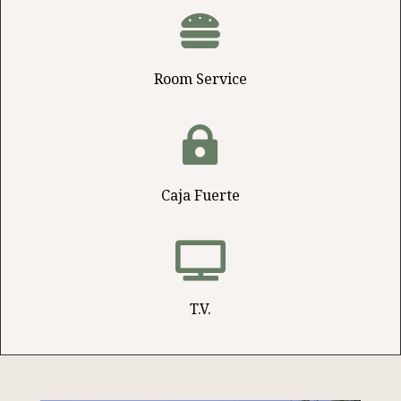

Room Service

Caja Fuerte

T.V.