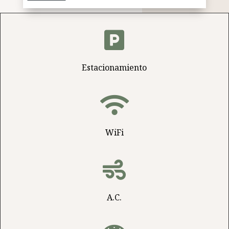

Estacionamiento

WiFi

A.C.