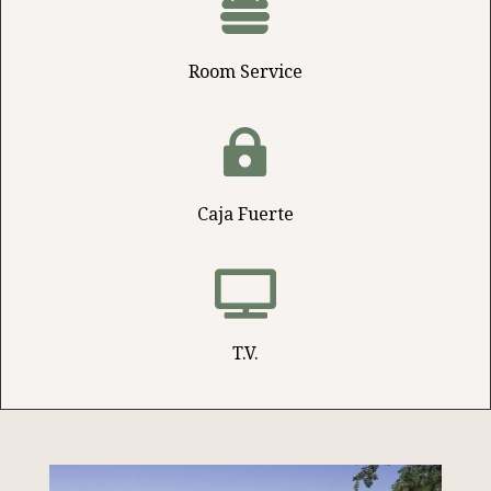

Room Service

Caja Fuerte

T.V.