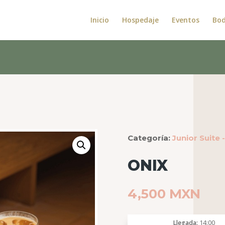
Inicio
Hospedaje
Eventos
Bo
x
Categoría:
Junior Suite 
ONIX
4,500
MXN
Llegada
14:00