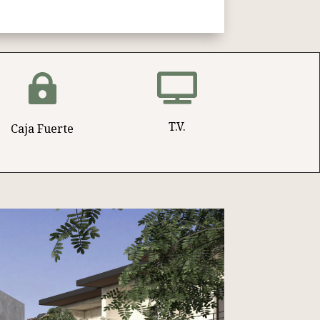


T.V.
Caja Fuerte