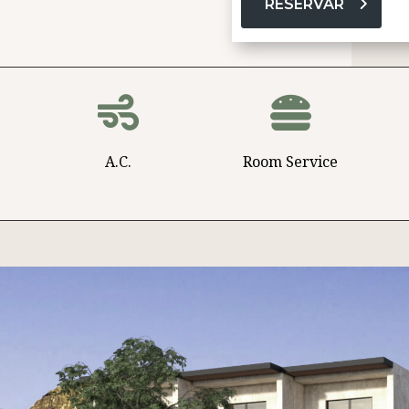
RESERVAR


A.C.
Room Service