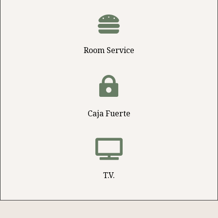

Room Service

Caja Fuerte

T.V.