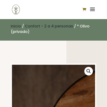
Inicio
/
Confort - 2 a 4 personas
/ * Olivo
(privado)