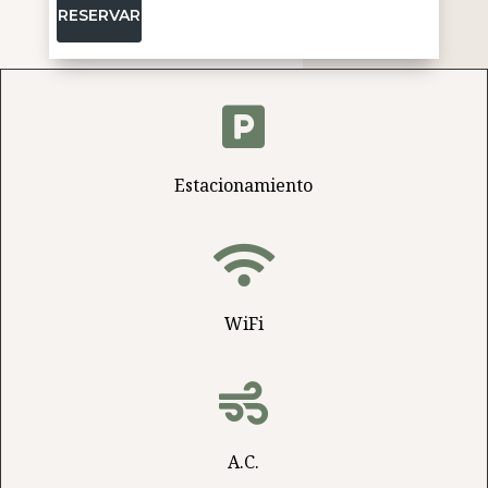
RESERVAR

Estacionamiento

WiFi

A.C.