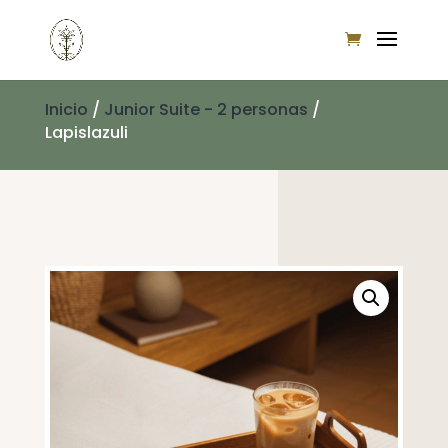
Inicio
/
Junior Suite - 2 personas
/
Lapislazuli