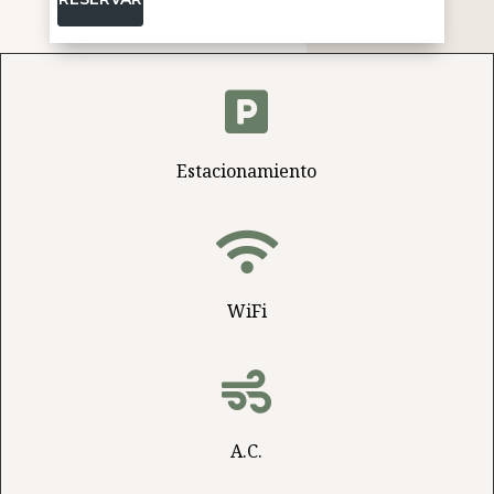

Estacionamiento

WiFi

A.C.