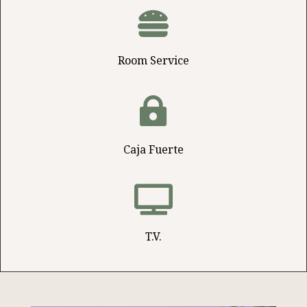

Room Service

Caja Fuerte

T.V.