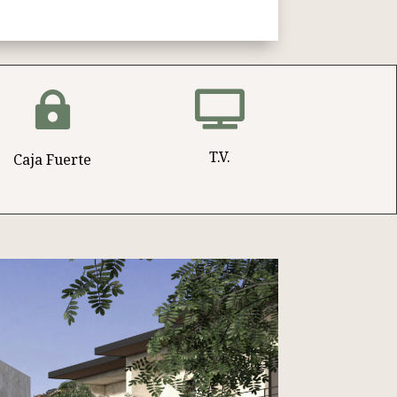


T.V.
Caja Fuerte