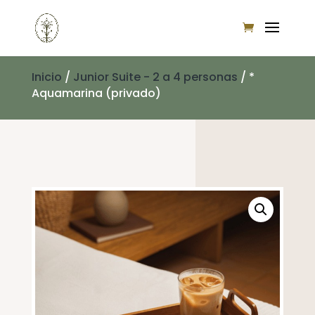
Inicio
/
Junior Suite - 2 a 4 personas
/ *
Aquamarina (privado)