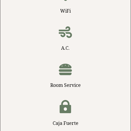
WiFi

A.C.

Room Service

Caja Fuerte