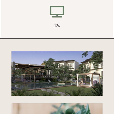

T.V.